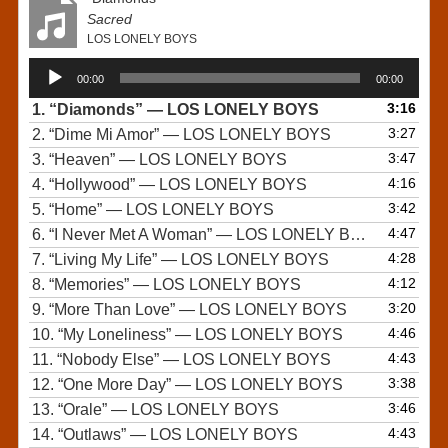
Sacred
LOS LONELY BOYS
Audio
00:00
00:00
Player
3:16
1.
“Diamonds”
— LOS LONELY BOYS
3:27
2.
“Dime Mi Amor”
— LOS LONELY BOYS
3:47
3.
“Heaven”
— LOS LONELY BOYS
4:16
4.
“Hollywood”
— LOS LONELY BOYS
3:42
5.
“Home”
— LOS LONELY BOYS
4:47
6.
“I Never Met A Woman”
— LOS LONELY BOYS
4:28
7.
“Living My Life”
— LOS LONELY BOYS
4:12
8.
“Memories”
— LOS LONELY BOYS
3:20
9.
“More Than Love”
— LOS LONELY BOYS
4:46
10.
“My Loneliness”
— LOS LONELY BOYS
4:43
11.
“Nobody Else”
— LOS LONELY BOYS
3:38
12.
“One More Day”
— LOS LONELY BOYS
3:46
13.
“Orale”
— LOS LONELY BOYS
4:43
14.
“Outlaws”
— LOS LONELY BOYS