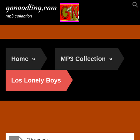
gonoodling.com
mp3 collection
Home
»
MP3 Collection
»
Los Lonely Boys
Los Lonely Boys
“Diamonds”